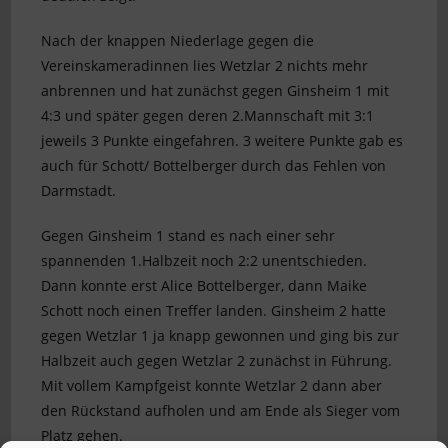
Nach der knappen Niederlage gegen die
Vereinskameradinnen lies Wetzlar 2 nichts mehr
anbrennen und hat zunächst gegen Ginsheim 1 mit
4:3 und später gegen deren 2.Mannschaft mit 3:1
jeweils 3 Punkte eingefahren. 3 weitere Punkte gab es
auch für Schott/ Bottelberger durch das Fehlen von
Darmstadt.
Gegen Ginsheim 1 stand es nach einer sehr
spannenden 1.Halbzeit noch 2:2 unentschieden.
Dann konnte erst Alice Bottelberger, dann Maike
Schott noch einen Treffer landen. Ginsheim 2 hatte
gegen Wetzlar 1 ja knapp gewonnen und ging bis zur
Halbzeit auch gegen Wetzlar 2 zunächst in Führung.
Mit vollem Kampfgeist konnte Wetzlar 2 dann aber
den Rückstand aufholen und am Ende als Sieger vom
Platz gehen.