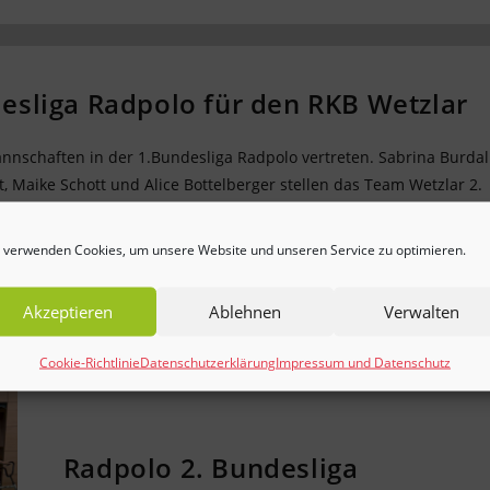
desliga Radpolo für den RKB Wetzlar
Mannschaften in der 1.Bundesliga Radpolo vertreten. Sabrina Burdal
, Maike Schott und Alice Bottelberger stellen das Team Wetzlar 2.
ichendorffschule vor heimischen…
 verwenden Cookies, um unsere Website und unseren Service zu optimieren.
Akzeptieren
Ablehnen
Verwalten
Cookie-Richtlinie
Datenschutzerklärung
Impressum und Datenschutz
Radpolo 2. Bundesliga